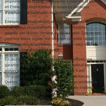
propriétaires de Magog, Sherbrooke, Coaticook et partout
en Estrie pour leurs travaux de toiture en bardeaux
d’asphalte et d’installation de gouttières.
Entreprise familiale reconnue pour son professionnalisme
et sa rigueur, nous réalisons des projets durables,
adaptés aux réalités climatiques de la région. Que ce soit
pour une toiture neuve, une réfection complète ou un
remplacement de gouttières, notre équipe vous offre un
service fiable, structuré et garanti.
En plus de notre garantie standard, nous offrons une
garantie supplémentaire de 2 ans sur la main-d’œuvre
,
portant celle-ci à 7 ans, contrairement aux 5 ans
obligatoires selon les normes de la construction au
Québec. Côté matériaux, nous utilisons des produits de
qualité supérieure couverts par une
garantie limitée
pouvant aller jusqu’à 30 ans à vie
, vous assurant une
tranquillité d’esprit à long terme.