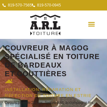
819-570-7565
819-570-0945
COUVREUR
À MAGOG
SPÉCIALISÉ EN
TOITURE
DE BARDEAUX
ET
GOUTTIÈRES
INSTALLATION, RÉPARATION ET
RÉFECTION DE TOITURE EN ESTRIE
Depuis plus de 20 ans, Toiture ARL accompagne les