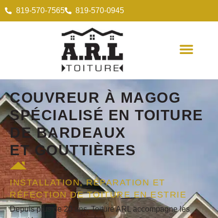
819-570-7565
819-570-0945
COUVREUR
À MAGOG
SPÉCIALISÉ EN
TOITURE
DE BARDEAUX
ET
GOUTTIÈRES
INSTALLATION, RÉPARATION ET
RÉFECTION DE TOITURE EN ESTRIE
Depuis plus de 20 ans, Toiture ARL accompagne les