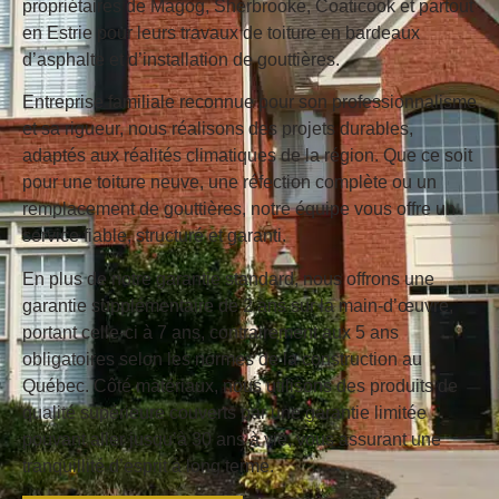
propriétaires de Magog, Sherbrooke, Coaticook et partout
en Estrie pour leurs travaux de toiture en bardeaux
d’asphalte et d’installation de gouttières.
Entreprise familiale reconnue pour son professionnalisme
et sa rigueur, nous réalisons des projets durables,
adaptés aux réalités climatiques de la région. Que ce soit
pour une toiture neuve, une réfection complète ou un
remplacement de gouttières, notre équipe vous offre un
service fiable, structuré et garanti.
En plus de notre garantie standard, nous offrons une
garantie supplémentaire de 2 ans sur la main-d’œuvre
,
portant celle-ci à 7 ans, contrairement aux 5 ans
obligatoires selon les normes de la construction au
Québec. Côté matériaux, nous utilisons des produits de
qualité supérieure couverts par une
garantie limitée
pouvant aller jusqu’à 30 ans à vie
, vous assurant une
tranquillité d’esprit à long terme.