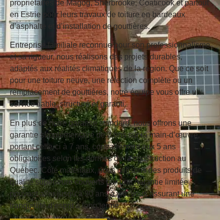
propriétaires de Magog, Sherbrooke, Coaticook et partout
en Estrie pour leurs travaux de toiture en bardeaux
d’asphalte et d’installation de gouttières.
Entreprise familiale reconnue pour son professionnalisme
et sa rigueur, nous réalisons des projets durables,
adaptés aux réalités climatiques de la région. Que ce soit
pour une toiture neuve, une réfection complète ou un
remplacement de gouttières, notre équipe vous offre un
service fiable, structuré et garanti.
En plus de notre garantie standard, nous offrons une
garantie supplémentaire de 2 ans sur la main-d’œuvre
,
portant celle-ci à 7 ans, contrairement aux 5 ans
obligatoires selon les normes de la construction au
Québec. Côté matériaux, nous utilisons des produits de
qualité supérieure couverts par une
garantie limitée
pouvant aller jusqu’à 30 ans à vie
, vous assurant une
tranquillité d’esprit à long terme.