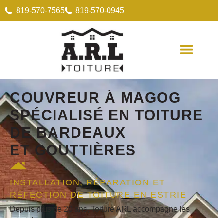
819-570-7565
819-570-0945
COUVREUR
À MAGOG
SPÉCIALISÉ EN
TOITURE
DE BARDEAUX
ET
GOUTTIÈRES
INSTALLATION, RÉPARATION ET
RÉFECTION DE TOITURE EN ESTRIE
Depuis plus de 20 ans, Toiture ARL accompagne les