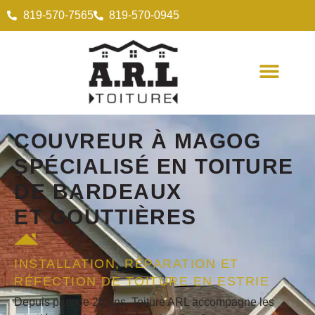
819-570-7565
819-570-0945
COUVREUR
À MAGOG
SPÉCIALISÉ EN
TOITURE
DE BARDEAUX
ET
GOUTTIÈRES
INSTALLATION, RÉPARATION ET
RÉFECTION DE TOITURE EN ESTRIE
Depuis plus de 20 ans, Toiture ARL accompagne les