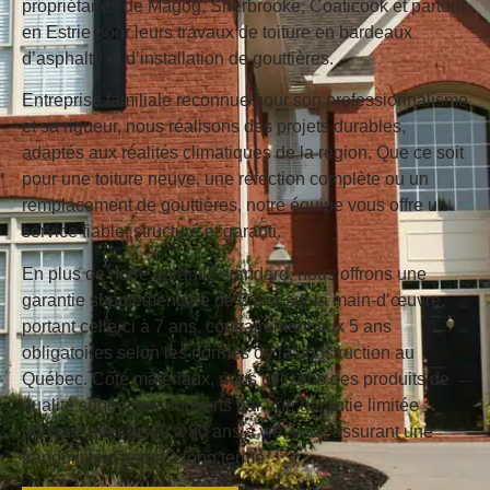
propriétaires de Magog, Sherbrooke, Coaticook et partout
en Estrie pour leurs travaux de toiture en bardeaux
d’asphalte et d’installation de gouttières.
Entreprise familiale reconnue pour son professionnalisme
et sa rigueur, nous réalisons des projets durables,
adaptés aux réalités climatiques de la région. Que ce soit
pour une toiture neuve, une réfection complète ou un
remplacement de gouttières, notre équipe vous offre un
service fiable, structuré et garanti.
En plus de notre garantie standard, nous offrons une
garantie supplémentaire de 2 ans sur la main-d’œuvre
,
portant celle-ci à 7 ans, contrairement aux 5 ans
obligatoires selon les normes de la construction au
Québec. Côté matériaux, nous utilisons des produits de
qualité supérieure couverts par une
garantie limitée
pouvant aller jusqu’à 30 ans à vie
, vous assurant une
tranquillité d’esprit à long terme.